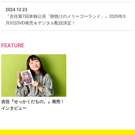
2024.12.23
『吉住第7回単独公演「朝焼けのメリーゴーランド」』2025年3
月5日DVD発売＆デジタル配信決定！
FEATURE
『SMAトライアウトライブ(笑) ～自選、お笑い人生最高傑
作ネタを見て下さいライブ～』
2024年1月31日
¥3,300（税込）
吉住『せっかくだもの。』発売！
インタビュー