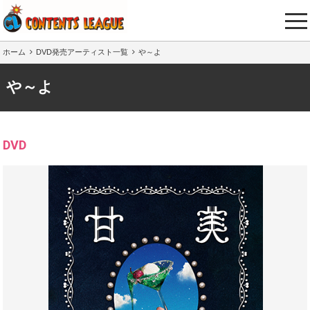
tog
nav
ホーム
DVD発売アーティスト一覧
や～よ
や～よ
DVD