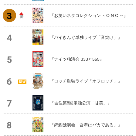
『お笑いネタコレクション ～O.N.C.～』
『バイきんぐ単独ライブ「音焼け」』
『ナイツ独演会 333と555』
『ロッチ単独ライブ「オフロッチ」』
『吉住第8回単独公演「甘美」』
『錦鯉独演会「吾輩はバカである」』