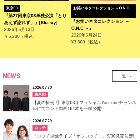
お笑いネタコレクション ～O.N.C.
東京03
～
『第27回東京03単独公演「とり
『お笑いネタコレクション ～
あえず謝れず」』[Blu-ray]
O.N.C.～』
2026年5月13日
2026年6月24日
￥5,280（税込）
¥3,300（税込）
NEWS
一覧
2026.07.30
東京03
【夏の恒例!!】東京03オフィシャルYouTubeチャンネ
ルにてコント動画154本を一挙公開!!
2026.07.29
ロッチ
『ロッチ単独ライブ「オフロッチ」』9/30発売決定!!