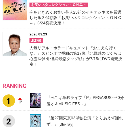
お笑いネタコレクション ～O.N.C.～
今をときめくお笑い芸人23組のイチオシネタを厳選
した永久保存版『お笑いネタコレクション ～O.N.C.
～』6/24発売決定！
2026.03.23
北野誠
人気リアル・ホラードキュメント『おまえら行く
な。』スピンオフ番組の第17弾『北野誠のぼくらは
心霊探偵団 怪異最恐タッグ戦』が7/15にDVD発売決
定!!
RANKING
『ぺこぱ単独ライブ「P」PEGASUS～60分
漫才＆MUSIC FES～』
『第27回東京03単独公演「とりあえず謝れ
ず」』[Blu-ray]