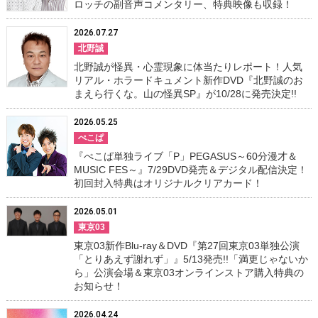
ロッチの副音声コメンタリー、特典映像も収録！
2026.07.27
北野誠
北野誠が怪異・心霊現象に体当たりレポート！人気
リアル・ホラードキュメント新作DVD『北野誠のお
まえら行くな。山の怪異SP』が10/28に発売決定!!
2026.05.25
ぺこぱ
『ぺこぱ単独ライブ「P」PEGASUS～60分漫才＆
MUSIC FES～』7/29DVD発売＆デジタル配信決定！
初回封入特典はオリジナルクリアカード！
2026.05.01
東京03
東京03新作Blu-ray＆DVD『第27回東京03単独公演
「とりあえず謝れず」』5/13発売!!「満更じゃないか
ら」公演会場＆東京03オンラインストア購入特典の
お知らせ！
2026.04.24