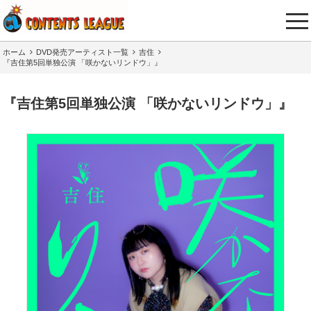
tog
nav
ホーム
DVD発売アーティスト一覧
吉住
『吉住第5回単独公演 「咲かないリンドウ」』
『吉住第5回単独公演 「咲かないリンドウ」』