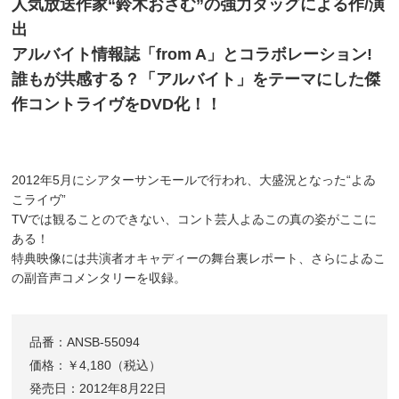
人気放送作家“鈴木おさむ”の強力タッグによる作/演
出
アルバイト情報誌「from A」とコラボレーション!
誰もが共感する？「アルバイト」をテーマにした傑
作コントライヴをDVD化！！
2012年5月にシアターサンモールで行われ、大盛況となった“よゐ
こライヴ”
TVでは観ることのできない、コント芸人よゐこの真の姿がここに
ある！
特典映像には共演者オキャディーの舞台裏レポート、さらによゐこ
の副音声コメンタリーを収録。
品番：ANSB-55094
価格：￥4,180（税込）
発売日：2012年8月22日