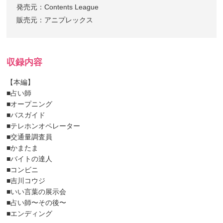
発売元：Contents League
販売元：アニプレックス
収録内容
【本編】
■占い師
■オープニング
■バスガイド
■テレホンオペレーター
■交通量調査員
■かまたま
■バイトの達人
■コンビニ
■吉川コウジ
■いい言葉の展示会
■占い師〜その後〜
■エンディング