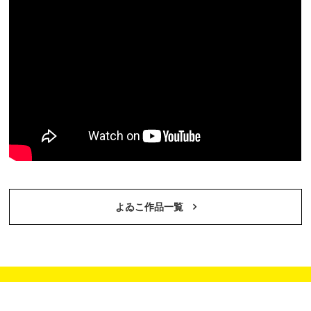
よゐこ作品一覧
©Contents League Inc. All Rights Reserverd.