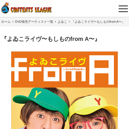
tog
nav
ホーム
DVD発売アーティスト一覧
よゐこ
『よゐこライヴ〜もしものfrom A〜』
『よゐこライヴ〜もしものfrom A〜』