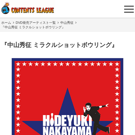
tog
nav
ホーム
DVD発売アーティスト一覧
中山秀征
『中山秀征 ミラクルショットボウリング』
『中山秀征 ミラクルショットボウリング』