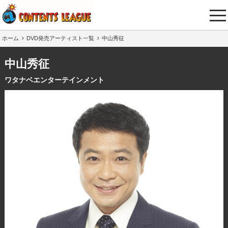
tog
nav
ホーム
DVD発売アーティスト一覧
中山秀征
中山秀征
ワタナベエンターテインメント