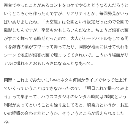
舞台でやったことがあるコントをロケでやるとどうなるんだろうと
いうところから作ったんですが、リアリティとか、毎回発見がいっ
ぱいありましたね。「天空龍」は公園という設定だったので公園で
撮影したんですが、季節もおもしろいんだなと。ちょうど銀杏の葉
がすごく舞ってる時期だったので、大人がカードバトルをしてる周
りを銀杏の葉がフワ～って舞ってたり、岡部が地面に伏せて倒れる
シーンで地面が銀杏の葉で埋まっててきれいで。こういう場面がリ
アルに撮れるとおもしろさになるんだなあって。
岡部
：これまでみたいに1本のネタを何回かライブでやって仕上げ
ていくっていうことはできなかったので、「明日これで撮ってみよ
う」って集まって、ハウススタジオのレンタル時間は2時間という
制限があってということを繰り返してると、瞬発力というか、お互
いの呼吸の合わせ方というか、そういうところが鍛えられました
ね。