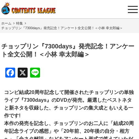
tog
nav
ホーム
特集
チョップリン『7300days』発売記念！アンケート全文公開！＜小林 幸太郎編＞
チョップリン『7300days』発売記念！アンケー
ト全文公開！＜小林 幸太郎編＞
Facebook
X
Line
コンビ結成20周年記念して開催されたチョップリンの単独
ライブ『7300days』のDVDが発売。厳選したベストネタ
と新ネタを収録した、チョップリンの集大成ともいえる一
作です!
本作の発売を記念し、チョップリンのお二人に「結成20周
年記念ライブの感想」や「20年前、20年後の自分・相方
へ」「全ネタ解説」などをアンケート形式で答えていただ