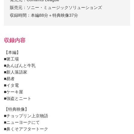
販売元：ソニー・ミュージックソリューションズ
収録時間：本編88分＋特典映像37分
収録内容
【本編】
■箸工場
■あんぱんと牛乳
■新人落語家
■易者
■イタ電
■ケーキ屋
■強盗とニート
【特典映像】
■チョップリン上京物語
■ニューヨークにて
■鼻くそアフタートーク