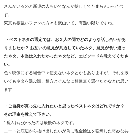
さんがいるのと新規の人もいてなんか嬉しくてたまらんかったで
す。
東京も根強いファンの方々も沢山いて、有難い限りですね。
・ベストネタの選定では、お２人の間でどのような話し合いがあ
りましたか？
お互いの意見が共通していたネタ、意見が食い違っ
たネタ、本当は入れたかったネタなど、エピソードを教えてくださ
い。
色々映像にする場合中々使えないネタとかもありますが、それを抜
いてもネタを選ぶ際、相方とそんなに相違無く選べたかなとは思い
ます
・ご自身が真っ先に入れたいと思ったベストネタはどれですか？
その理由を教えて下さい。
1番入れたかったのは最後のネタです。
ニートと底辺から抜け出したいが為に現金輸送を強奪した奇妙な共