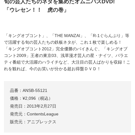
旬の芸人たちのネタを集めたオムニバスDVD!
「ウレセン！！ 虎の巻」
「キングオブコント」、「THE MANZAI」、「R-1ぐらんぷり」等
で活躍する旬の芸人たちの鉄板ネタが、これ１枚で楽しめる！
「キングオブコント2012」完全優勝のバイきんぐ、「キングオブ
コント2009」王者の東京03、浅草漫才芸人の星・ナイツ、バラエ
ティ番組で大活躍のハライチなど、大注目の芸人ばかりを収録！こ
れを観れば、今のお笑いが分かる超お得盤ＤＶＤ！
品番：ANSB-55121
価格：¥2,096（税込）
発売日：2013年2月27日
発売元：ContentsLeague
販売元：アニプレックス