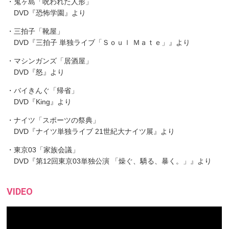
・鬼ヶ島「呪われた人形」
DVD『恐怖学園』より
・三拍子「靴屋」
DVD『三拍子 単独ライブ「Ｓｏｕｌ Ｍａｔｅ」』より
・マシンガンズ「居酒屋」
DVD『怒』より
・バイきんぐ「帰省」
DVD『King』より
・ナイツ「スポーツの祭典」
DVD『ナイツ単独ライブ 21世紀大ナイツ展』より
・東京03「家族会議」
DVD『第12回東京03単独公演 「燥ぐ、驕る、暴く。」』より
VIDEO