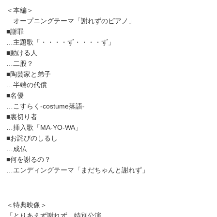
＜本編＞
…オープニングテーマ「謝れずのピアノ」
■謝罪
…主題歌「・・・・ず・・・・ず」
■動ける人
…二股？
■陶芸家と弟子
…半端の代償
■名優
…こすらく-costume落語-
■裏切り者
…挿入歌「MA-YO-WA」
■お詫びのしるし
…成仏
■何を謝るの？
…エンディングテーマ「まだちゃんと謝れず」
＜特典映像＞
「とりあえず謝れず」特別公演