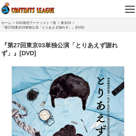
tog
nav
ホーム
DVD発売アーティスト一覧
東京03
『第27回東京03単独公演「とりあえず謝れず」』[DVD]
『第27回東京03単独公演「とりあえず謝れ
ず」』[DVD]