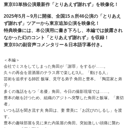
東京03単独公演最新作「とりあえず謝れず」を映像化！
2025年5月～9月に開催、全国15ヵ所46公演の「とりあえ
ず謝れず」ツアーから東京追加公演を映像化！
特典映像には、本公演用に書き下ろし、本編では披露され
なかった幻のコント「とりあえず謝れず」を収録！
東京03の副音声コメンタリー＆日本語字幕付き。
＜本編＞
会社でミスをしてしまった角田が「謝罪」をするが……。
久々の再会を居酒屋のテラス席で楽しむ3人。「動ける人」
芸術を追求する師匠 飯塚、見守る弟子 角田と豊本。「陶芸家と弟
子」
多くの逸話をもつ「名優」角田。今日の撮影現場では……。
豊本の敵を討つため、組織のアジトへ突撃した角田と飯塚。「裏切
者」
いつも話を聞き流す夫 角田は、妻 豊美に「お詫びのしるし」を渡
す。
豊本の趣味部屋を見に来た内装屋の角田。突如激しい頭痛に襲わ