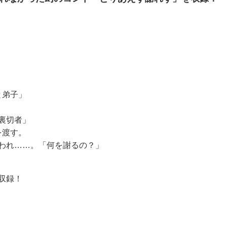
と弟子」
裏切者」
を渡す。
われ……。「何を謝るの？」
収録！