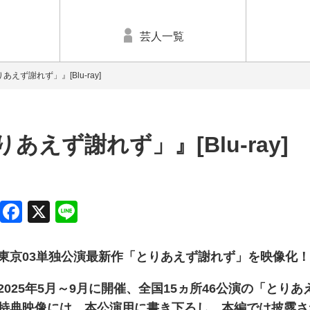
芸人一覧
えず謝れず」』[Blu-ray]
あえず謝れず」』[Blu-ray]
Facebook
X
Line
東京03単独公演最新作「とりあえず謝れず」を映像化
2025年5月～9月に開催、全国15ヵ所46公演の「と
特典映像には、本公演用に書き下ろし、本編では披露さ