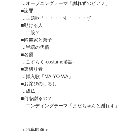
…オープニングテーマ「謝れずのピアノ」
■謝罪
…主題歌「・・・・ず・・・・ず」
■動ける人
…二股？
■陶芸家と弟子
…半端の代償
■名優
…こすらく-costume落語-
■裏切り者
…挿入歌「MA-YO-WA」
■お詫びのしるし
…成仏
■何を謝るの？
…エンディングテーマ「まだちゃんと謝れず」
＜特典映像＞