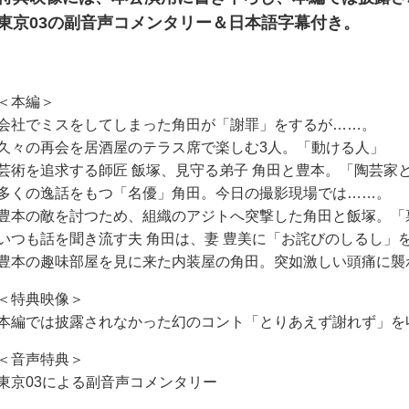
東京03の副音声コメンタリー＆日本語字幕付き。
＜本編＞
会社でミスをしてしまった角田が「謝罪」をするが……。
久々の再会を居酒屋のテラス席で楽しむ3人。「動ける人」
芸術を追求する師匠 飯塚、見守る弟子 角田と豊本。「陶芸家
多くの逸話をもつ「名優」角田。今日の撮影現場では……。
豊本の敵を討つため、組織のアジトへ突撃した角田と飯塚。「
いつも話を聞き流す夫 角田は、妻 豊美に「お詫びのしるし」
豊本の趣味部屋を見に来た内装屋の角田。突如激しい頭痛に襲
＜特典映像＞
本編では披露されなかった幻のコント「とりあえず謝れず」を
＜音声特典＞
東京03による副音声コメンタリー