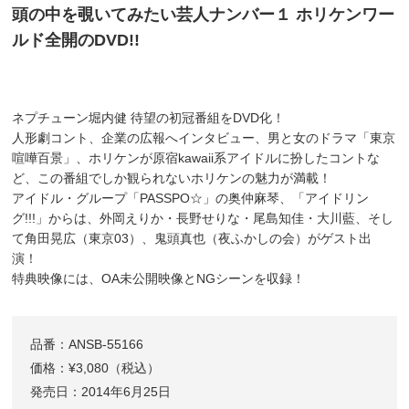
頭の中を覗いてみたい芸人ナンバー１ ホリケンワー
ルド全開のDVD!!
ネプチューン堀内健 待望の初冠番組をDVD化！
人形劇コント、企業の広報へインタビュー、男と女のドラマ「東京
喧嘩百景」、ホリケンが原宿kawaii系アイドルに扮したコントな
ど、この番組でしか観られないホリケンの魅力が満載！
アイドル・グループ「PASSPO☆」の奥仲麻琴、「アイドリン
グ!!!」からは、外岡えりか・長野せりな・尾島知佳・大川藍、そし
て角田晃広（東京03）、鬼頭真也（夜ふかしの会）がゲスト出
演！
特典映像には、OA未公開映像とNGシーンを収録！
品番：ANSB-55166
価格：¥3,080（税込）
発売日：2014年6月25日