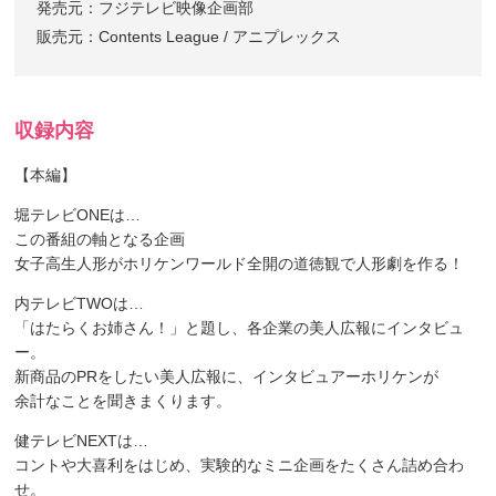
発売元：フジテレビ映像企画部
販売元：Contents League / アニプレックス
収録内容
【本編】
堀テレビONEは…
この番組の軸となる企画
女子高生人形がホリケンワールド全開の道徳観で人形劇を作る！
内テレビTWOは…
「はたらくお姉さん！」と題し、各企業の美人広報にインタビュ
ー。
新商品のPRをしたい美人広報に、インタビュアーホリケンが
余計なことを聞きまくります。
健テレビNEXTは…
コントや大喜利をはじめ、実験的なミニ企画をたくさん詰め合わ
せ。