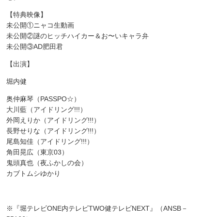
【特典映像】
未公開①ニャコ生動画
未公開②謎のヒッチハイカー＆お〜いキャラ弁
未公開③AD肥田君
【出演】
堀内健
奥仲麻琴（PASSPO☆）
大川藍（アイドリング!!!）
外岡えりか（アイドリング!!!）
長野せりな（アイドリング!!!）
尾島知佳（アイドリング!!!）
角田晃広（東京03）
鬼頭真也（夜ふかしの会）
カブトムシゆかり
※『堀テレビONE内テレビTWO健テレビNEXT』（ANSB－