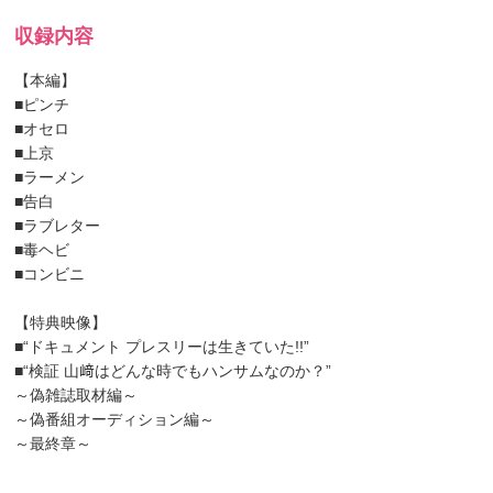
収録内容
【本編】
■ピンチ
■オセロ
■上京
■ラーメン
■告白
■ラブレター
■毒ヘビ
■コンビニ
【特典映像】
■“ドキュメント プレスリーは生きていた!!”
■“検証 山﨑はどんな時でもハンサムなのか？”
～偽雑誌取材編～
～偽番組オーディション編～
～最終章～