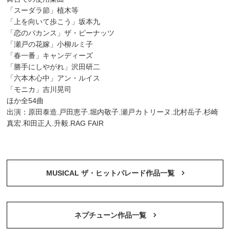
「スーダラ節」植木等
「上を向いて歩こう」坂本九
「恋のバカンス」ザ・ピーナッツ
「瀬戸の花嫁」小柳ルミ子
「春一番」キャンディーズ
「勝手にしやがれ」沢田研二
「六本木心中」アン・ルイス
「モニカ」吉川晃司
ほか全54曲
出演：原田泰造.戸田恵子.堀内敬子.瀬戸カトリーヌ.北村岳子.杉崎
真宏.和田正人.升毅.RAG FAIR
MUSICAL ザ・ヒットパレード作品一覧
ネプチューン作品一覧