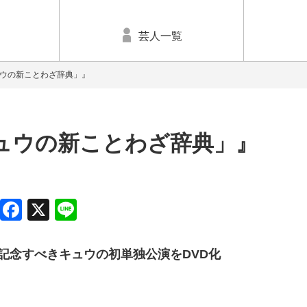
芸人一覧
ウの新ことわざ辞典」』
ュウの新ことわざ辞典」』
Facebook
X
Line
記念すべきキュウの初単独公演をDVD化