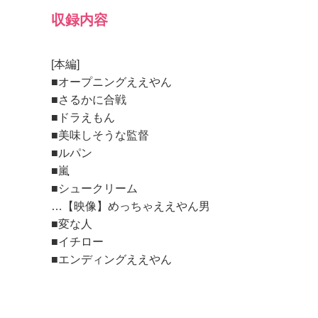
収録内容
[本編]
■オープニングええやん
■さるかに合戦
■ドラえもん
■美味しそうな監督
■ルパン
■嵐
■シュークリーム
…【映像】めっちゃええやん男
■変な人
■イチロー
■エンディングええやん