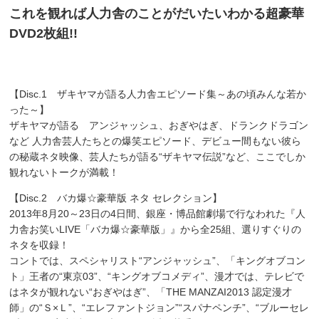
これを観れば人力舎のことがだいたいわかる超豪華
DVD2枚組!!
【Disc.1 ザキヤマが語る人力舎エピソード集～あの頃みんな若か
った～】
ザキヤマが語る アンジャッシュ、おぎやはぎ、ドランクドラゴン
など 人力舎芸人たちとの爆笑エピソード、デビュー間もない彼ら
の秘蔵ネタ映像、芸人たちが語る“ザキヤマ伝説”など、ここでしか
観れないトークが満載！
【Disc.2 バカ爆☆豪華版 ネタ セレクション】
2013年8月20～23日の4日間、銀座・博品館劇場で行なわれた『人
力舎お笑いLIVE「バカ爆☆豪華版」』から全25組、選りすぐりの
ネタを収録！
コントでは、スペシャリスト“アンジャッシュ”、「キングオブコン
ト」王者の“東京03”、“キングオブコメディ”、漫才では、テレビで
はネタが観れない“おぎやはぎ”、「THE MANZAI2013 認定漫才
師」の“Ｓ×Ｌ”、“エレファントジョン”“スパナペンチ”、“ブルーセレ