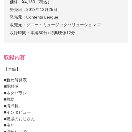
価格：¥4,180（税込）
発売日：2019年12月25日
発売元：Contents League
販売元：ソニー・ミュージックソリューションズ
収録時間：本編60分+特典映像12分
収録内容
【本編】
■新元号発表
■距離感
■ネタバラシ
■救助
■清掃員
■インタビュー
■親戚のおじさん
■俺だ
■行かないで