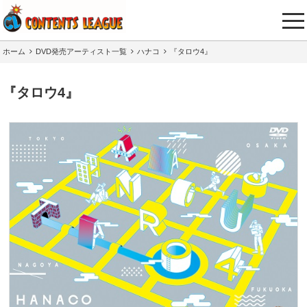
tog
nav
ホーム
DVD発売アーティスト一覧
ハナコ
『タロウ4』
『タロウ4』