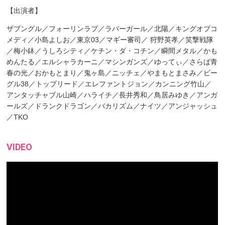
【出演者】
ザブングル／フォーリンラブ／ラバーガール／北陽／キングオブコ
メディ／小島よしお／東京03／マギー審司／ 狩野英孝／笑撃戦隊
／梅小鉢／うしろシティ／ケチン・ダ・コチン／瞬間メタル／かも
めんたる／エルシャラカーニ／マシンガンズ／ゆってぃ／さらば青
春の光／おかもとまり／鬼ヶ島／ニッチェ／やまもとまさみ／ビー
グル38／トップリード／エレファントジョン／カンニング竹山／
アンタッチャブル山崎／ハライチ／長井秀和／鳥居みゆき／アンガ
ールズ／ドランクドラゴン／バカリズム／ナイツ／アンジャッシュ
／TKO
VIDEO