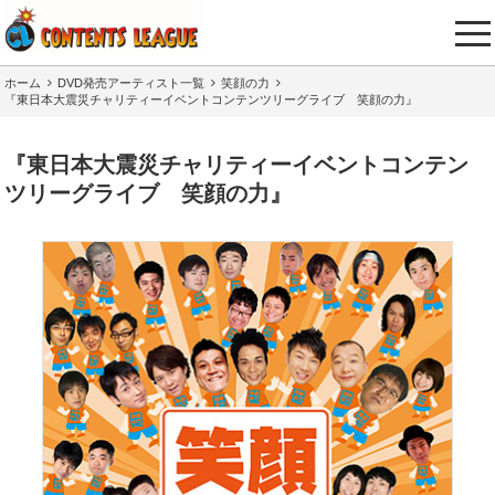
tog
nav
ホーム
DVD発売アーティスト一覧
笑顔の力
『東日本大震災チャリティーイベントコンテンツリーグライブ 笑顔の力』
『東日本大震災チャリティーイベントコンテン
ツリーグライブ 笑顔の力』