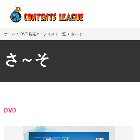
ホーム
DVD発売アーティスト一覧
さ～そ
さ～そ
DVD