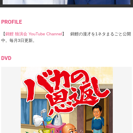
PROFILE
【
錦鯉 独演会 YouTube Channel
】 錦鯉の漫才を1ネタまるごと公開
中。毎月3日更新。
DVD