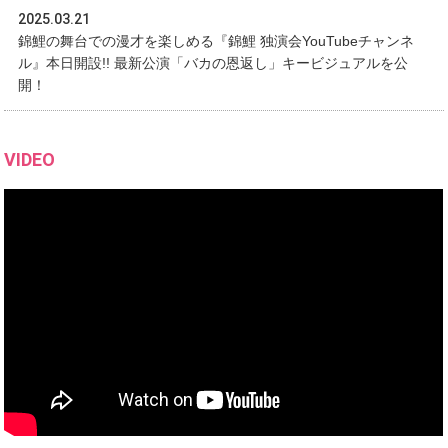
2025.03.21
錦鯉の舞台での漫才を楽しめる『錦鯉 独演会YouTubeチャンネ
ル』本日開設!! 最新公演「バカの恩返し」キービジュアルを公
開！
VIDEO
『SMAトライアウトライブ(笑) ～自選、お笑い人生最高傑
作ネタを見て下さいライブ～』
2024年1月31日
¥3,300（税込）