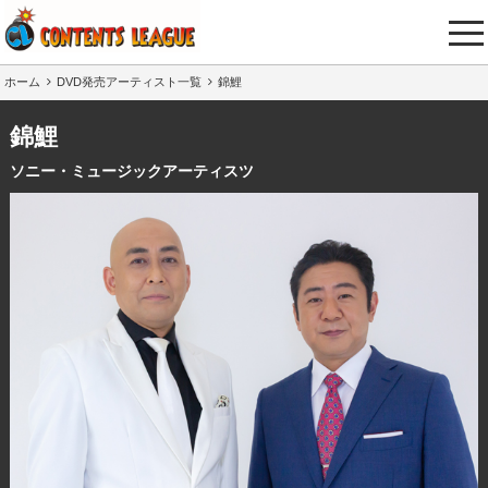
tog
nav
ホーム
DVD発売アーティスト一覧
錦鯉
錦鯉
ソニー・ミュージックアーティスツ