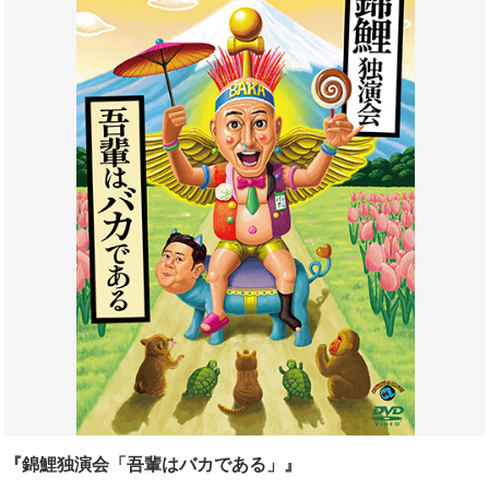
『錦鯉独演会「吾輩はバカである」』