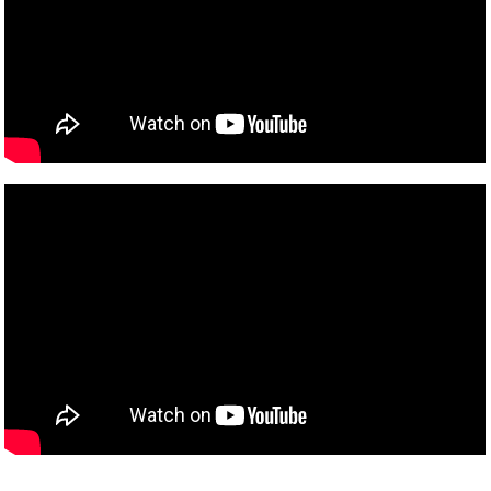
『日本エレキテル連合単独公演「電氣ノ社～掛けまくも畏
き電荷の大前～」』
2016年12月21日
¥3,300（税込）