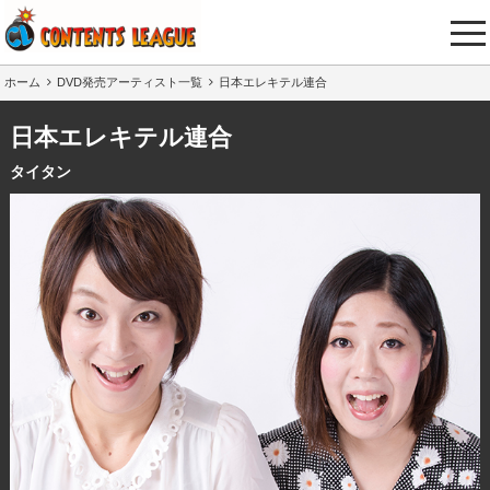
tog
nav
ホーム
DVD発売アーティスト一覧
日本エレキテル連合
日本エレキテル連合
タイタン