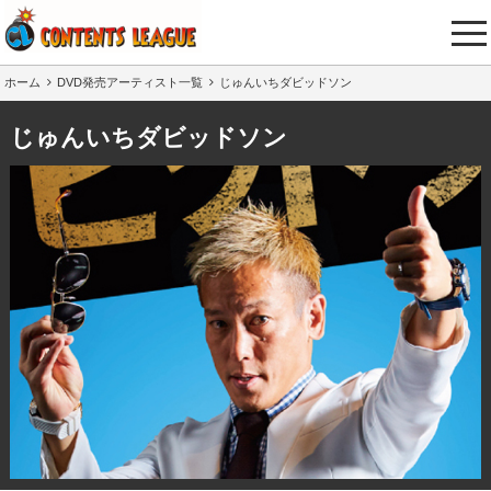
tog
nav
ホーム
DVD発売アーティスト一覧
じゅんいちダビッドソン
じゅんいちダビッドソン