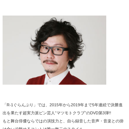
「R-1ぐらんぷり」では、2015年から2019年まで5年連続で決勝進
出を果たす超実力派ピン芸人“マツモトクラブ”のDVD第3弾!!
もと舞台俳優ならではの演技力と、自ら録音した音声・音楽との掛
け合いで魅せるコントは唯一無二のスタイル。